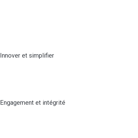
Innover et simplifier
Nous travaillons dur pour tendre vers
l’excellence avec pour objectif de
combiner nouvelles idées et simplicité.
Engagement et intégrité
Etablir un lien de confiance en disant ce que nous
pensons et en agissant selon nos déclarations.