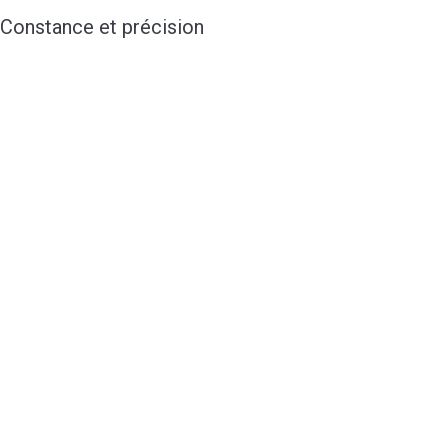
Constance et précision
Savoir être rigoureux et ouvert d’esprit. Car c’est
avec constance et agilité que l’on atteint des
sommets.