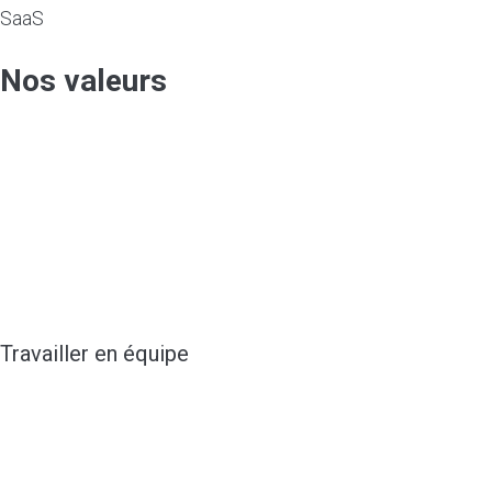
SaaS
Nos valeurs
Notre force réside dans nos valeurs : elles
façonnent notre culture et notre caractère,
reflètent la manière dont nous travaillons. Ce sont
ces valeurs qui nous accompagnent afin d’être au
plus près des attentes et besoins de nos
collaborateurs et de nos clients.
Travailler en équipe
C’est avec les autres que nous apprenons et
grandissons. Notre équipe est la somme
d’individualités passionnées et talentueuses.