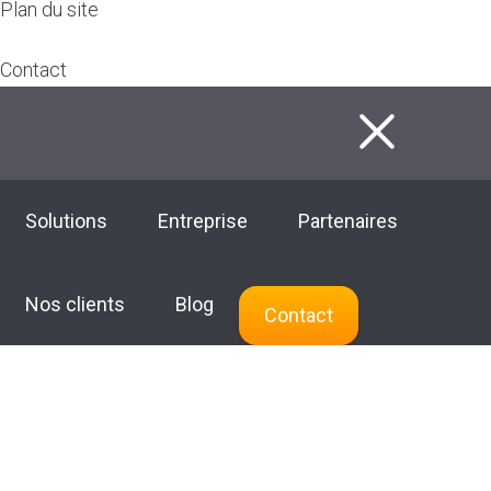
Plan du site
Contact
F
Solutions
Entreprise
Partenaires
Nos clients
Blog
Contact