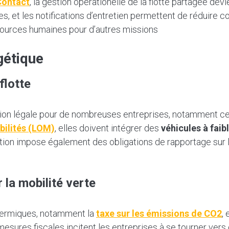
ontact
, la gestion opérationelle de la flotte partagée de
ges, et les notifications d’entretien permettent de réduir
ressources humaines pour d’autres missions
gétique
flotte
ation légale pour de nombreuses entreprises, notamment ce
bilités (LOM)
, elles doivent intégrer des
véhicules à fai
ation impose également des obligations de rapportage sur
r la mobilité verte
 thermiques, notamment la
taxe sur les émissions de CO2
,
mesures fiscales incitent les entreprises à se tourner vers