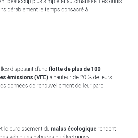
vient beaucoup plus simple et automatisée. Les outils
e considérablement le temps consacré à
lles disposant d’une
flotte de plus de 100
bles émissions (VFE)
à hauteur de 20 % de leurs
 les données de renouvellement de leur parc
 et le durcissement du
malus écologique
rendent
 des véhicules hybrides ou électriques.